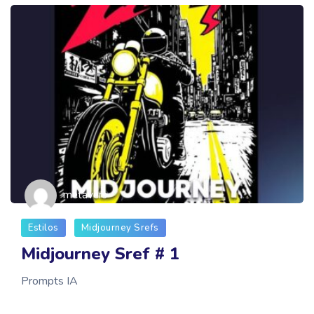
metavers
Estilos
Midjourney Srefs
Midjourney Sref # 1
Prompts IA