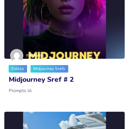
metavers
Estilos
Midjourney Srefs
Midjourney Sref # 2
Prompts IA